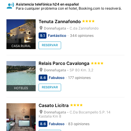
Asistencia telefónica h24 en español
Para cualquier problema con el hotel, Booking.com lo resolverá.
Tenuta Zannafondo
Donnafugata -
C.da Zannafondo
9.1
Fantástico
344 opiniones
RESERVAR
CASA RURAL
Relais Parco Cavalonga
Donnafugata -
SP 80 Km. 3,2
8.6
Fabuloso
177 opiniones
RESERVAR
HOTELES
Casato Licitra
Donnafugata -
C.Da Bocampello S.P. 14
Kastalia Km 8
8.6
Fabuloso
83 opiniones